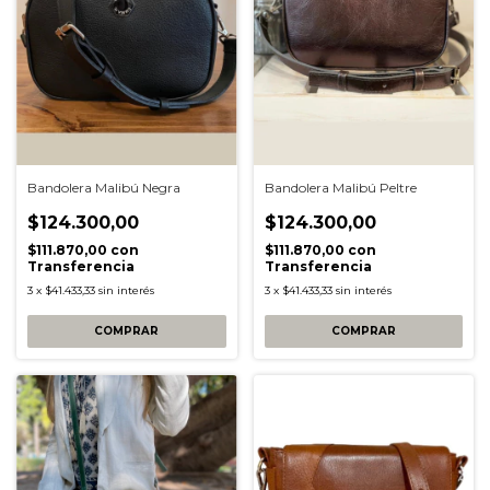
Bandolera Malibú Negra
Bandolera Malibú Peltre
$124.300,00
$124.300,00
$111.870,00
con
$111.870,00
con
Transferencia
Transferencia
3
x
$41.433,33
sin interés
3
x
$41.433,33
sin interés