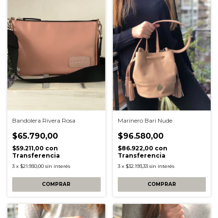
Bandolera Rivera Rosa
Marinero Bari Nude
$65.790,00
$96.580,00
$59.211,00
con
$86.922,00
con
Transferencia
Transferencia
3
x
$21.930,00
sin interés
3
x
$32.193,33
sin interés