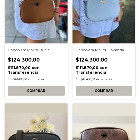
Bandolera Malibú suela
Bandolera Malibú Lavanda
$124.300,00
$124.300,00
$111.870,00
con
$111.870,00
con
Transferencia
Transferencia
3
x
$41.433,33
sin interés
3
x
$41.433,33
sin interés