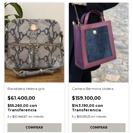
Bandolera Helena gris
Cartera Bermina Violeta
$61.400,00
$159.100,00
$55.260,00
con
$143.190,00
con
Transferencia
Transferencia
3
x
$20.466,67
sin interés
3
x
$53.033,33
sin interés