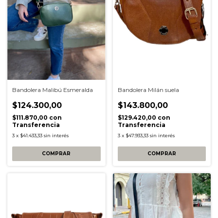
Bandolera Malibú Esmeralda
Bandolera Milán suela
$124.300,00
$143.800,00
$111.870,00
con
$129.420,00
con
Transferencia
Transferencia
3
x
$41.433,33
sin interés
3
x
$47.933,33
sin interés