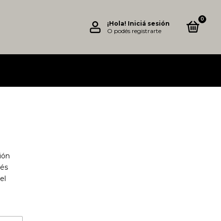
0
¡Hola!
Iniciá sesión
O podés registrarte
ión
és
el