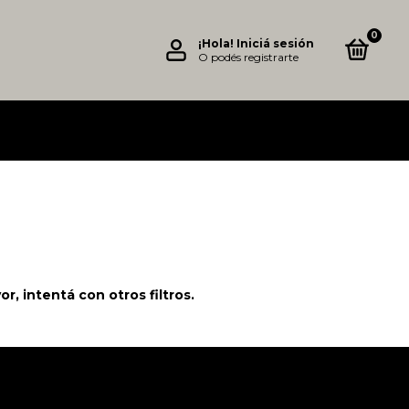
0
¡Hola!
Iniciá sesión
O podés registrarte
, intentá con otros filtros.